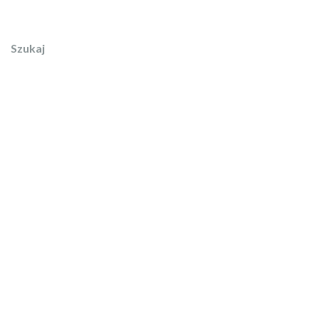
Szukaj
Szukaj
Ostatnie
wpisy
Witaj, świecie!